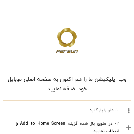
خانه
/
فروشگاه
/
عینک ، ساعت و زیورآلات
/
عینک
/
عینک زنانه
/
عینک
آفتابی زنانه
نمایش دادن همه 16 نتیجه
وب اپلیکیشن ما را هم اکنون به صفحه اصلی موبایل
جدیدترین
جستجوی پیشرفته
خود اضافه نمایید
عینک آفتابی مشکی زنانه کاپین-Kapin RAG13
1- منو را باز کنید
2,171,000
تومان
2- در منوی باز شده گزینه
Add to Home Screen
را
انتخاب نمایید.