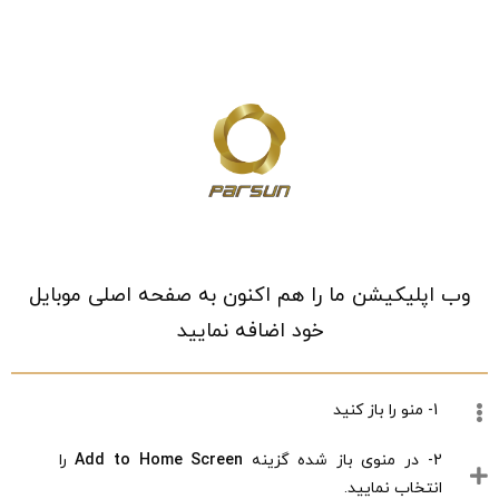
خانه
/
فروشگاه
/
زیبایی و سلامتی
/
عطر و ادکلن
/
عطر و ادکلن زنانه
/
عطر
و ادکلن زنانه
نمایش دادن همه 3 نتیجه
وب اپلیکیشن ما را هم اکنون به صفحه اصلی موبایل
جدیدترین
جستجوی پیشرفته
خود اضافه نمایید
عطر کوکو شنل مادمازل 50 میل-CHANEL
1- منو را باز کنید
P3283049
4,000,000
8%
2- در منوی باز شده گزینه
Add to Home Screen
را
3,680,000
تومان
انتخاب نمایید.