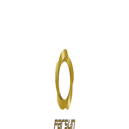
عینک،ساعت و زیورآلات