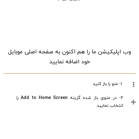
نمایش همه
وب اپلیکیشن ما را هم اکنون به صفحه اصلی موبایل
خود اضافه نمایید
ی
ساعت مچی دیجیتالی رزگلد
ساعت مچی مشکی نئون
ساعت
1- منو را باز کنید
زنانه-Casio B640WC-5ADF
زنانه-Aqua Di Polo 1987
0085
APSV1-A6340-KD33C
323,000
9,281,000
2- در منوی باز شده گزینه
Add to Home Screen
را
ومان
تومان
تومان
انتخاب نمایید.
نمایش همه